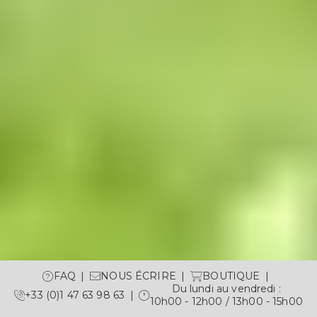
FAQ
NOUS ÉCRIRE
BOUTIQUE
Du lundi au vendredi :
+33 (0)1 47 63 98 63
10h00 - 12h00 / 13h00 - 15h00
RÉSERVER