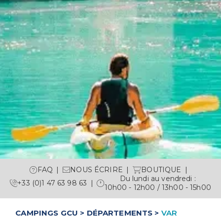
FAQ
NOUS ÉCRIRE
BOUTIQUE
Du lundi au vendredi :
+33 (0)1 47 63 98 63
10h00 - 12h00 / 13h00 - 15h00
RÉSERVER
+33 (0)1 47 63 98 63
CAMPINGS GCU
>
DÉPARTEMENTS
>
VAR