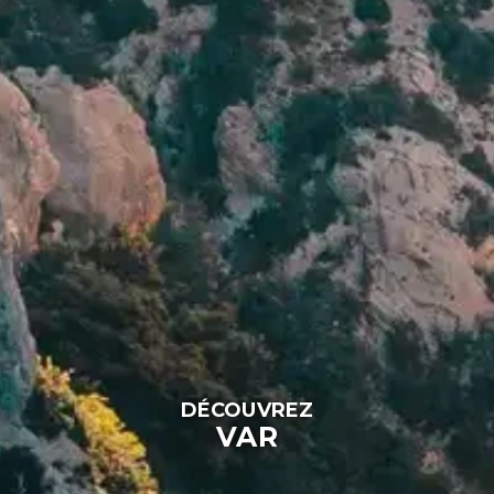
ACCUEIL
DÉCOUVRIR LE GCU
NOS CAMPINGS
TOUTES LES ACTIVITÉS
NOS HÉBERGEMENTS
NOS EXPÉRIENCES
VIE DE L’ASSOCIATION
DÉCOUVREZ
VAR