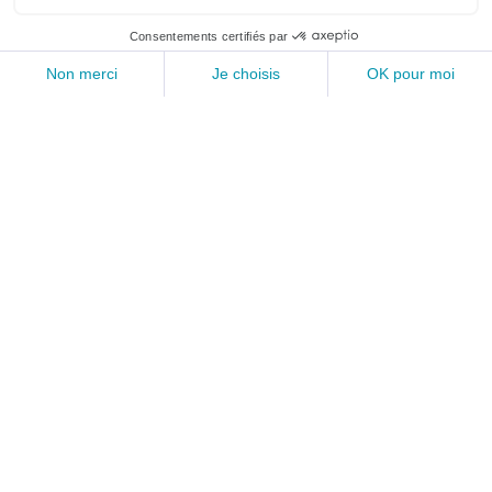
Siège Social :
72, boulevard de Courcelles
75017 Paris
Du lundi au vendredi de
10h00 à 12h00 et de 13h00 à 15h00
Tél :
+33 (0)1 47 63 98 63
Suivez-nous :